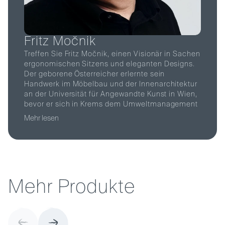
F
r
i
t
z
M
o
č
n
i
k
Treffen Sie Fritz Močnik, einen Visionär in Sachen
ergonomischen Sitzens und eleganten Designs.
Der geborene Österreicher erlernte sein
Handwerk im Möbelbau und der Innenarchitektur
an der Universität für Angewandte Kunst in Wien,
bevor er sich in Krems dem Umweltmanagement
zuwandte. Mit Mentoren wie Max Bill, Johannes
Mehr lesen
Spalt und Anna Praun hat er innovative
Möbelkonzepte entwickelt und 1978 die
Genossenschaft "Holzwerkstätten in Südkärnten"
gegründet. Seit 2008 ist Močnik als
Produktentwickler bei Löffler tätig und hat unsere
Kollektion mit einer Vielzahl von Stühlen, Tischen
M
e
h
r
P
r
o
d
u
k
t
e
und Büromöbeln bereichert. Sein Motto? "Jedes
Stück braucht einen Zweck, eine klare Vision und
eine Gemeinschaft, der es dient. Durch
sorgfältige Fertigung wird sichergestellt, dass es