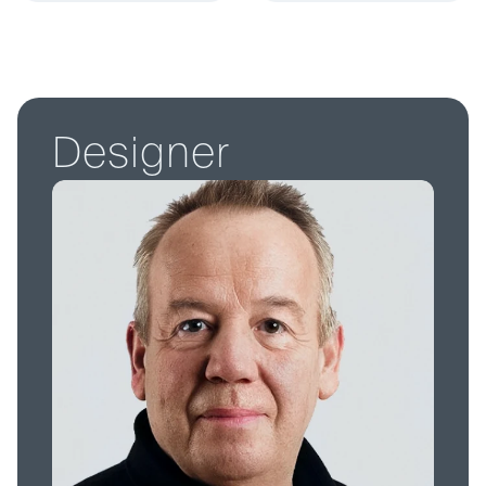
D
e
s
i
g
n
e
r