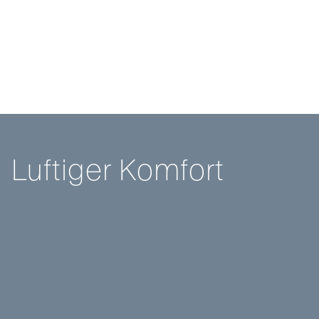
L
u
f
t
i
g
e
r
K
o
m
f
o
r
t