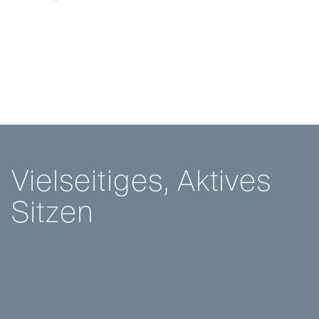
V
i
e
l
s
e
i
t
i
g
e
s
,
A
k
t
i
v
e
s
S
i
t
z
e
n