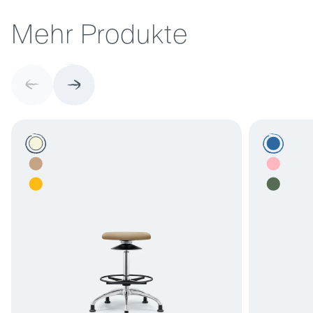
M
e
h
r
P
r
o
d
u
k
t
e