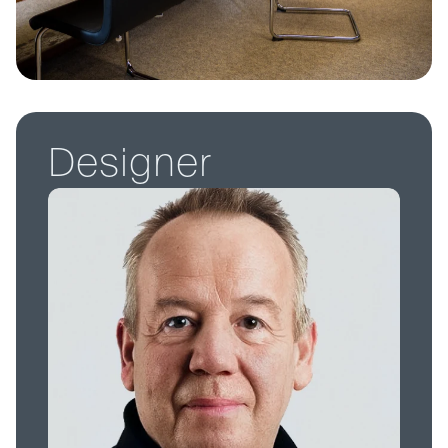
D
e
s
i
g
n
e
r