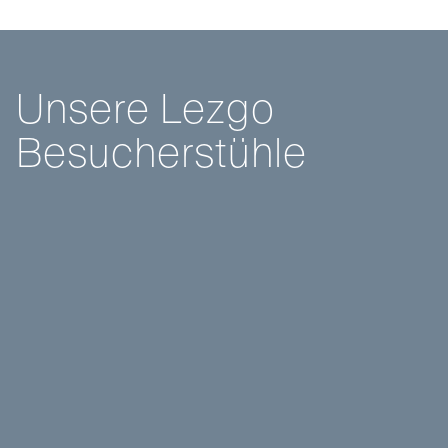
U
n
s
e
r
e
L
e
z
g
o
B
e
s
u
c
h
e
r
s
t
ü
h
l
e