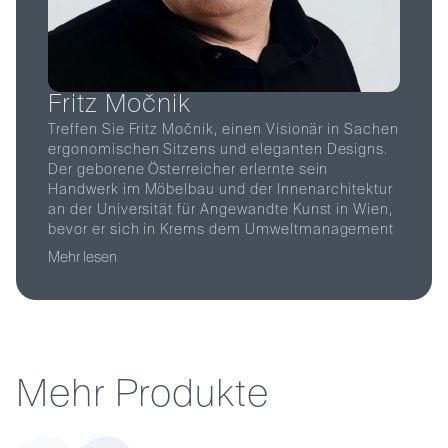
F
r
i
t
z
M
o
č
n
i
k
Treffen Sie Fritz Močnik, einen Visionär in Sachen
ergonomischen Sitzens und eleganten Designs.
Der geborene Österreicher erlernte sein
Handwerk im Möbelbau und der Innenarchitektur
an der Universität für Angewandte Kunst in Wien,
bevor er sich in Krems dem Umweltmanagement
zuwandte. Mit Mentoren wie Max Bill, Johannes
Mehr lesen
Spalt und Anna Praun hat er innovative
Möbelkonzepte entwickelt und 1978 die
Genossenschaft "Holzwerkstätten in Südkärnten"
gegründet. Seit 2008 ist Močnik als
Produktentwickler bei Löffler tätig und hat unsere
Kollektion mit einer Vielzahl von Stühlen, Tischen
M
e
h
r
P
r
o
d
u
k
t
e
und Büromöbeln bereichert. Sein Motto? "Jedes
Stück braucht einen Zweck, eine klare Vision und
eine Gemeinschaft, der es dient. Durch